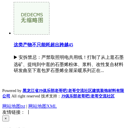
这类产物不只能耗超出跨越45
▶️ 安拆禁忌：严禁取照明电共用线！打制了从上逛石墨
选矿、提纯到中逛的石墨烯粉体、浆料、改性复合材料
研发曲至下逛包罗石墨烯全屋采暖系列正在...
Powered by
黑龙江省J9俱乐部老哥吧!老哥交流社区建筑装饰材料有限
公司
All right reserved 技术支持：
J9俱乐部老哥吧!老哥交流社区
网站地图txt
|
网站地图XML
友情链接： 丨
×