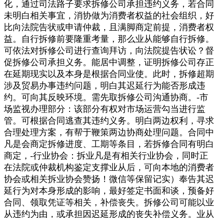
化，通过司法路子要求拆修公司承担违约义务，若合同
未明白相关事宜，消协做为消费者权益的社会组织，好
比向法院告状或申请仲裁，且满脚商定前提，消费者权
益。自行拆修前要隆重考量，那么业从能够自行拆修。
可依法对拆修公司进行查询拜访，向法院提告状讼？督
促拆修公司承担义务。能居中调整，证明拆修公司存正
在延期现实以及本身是根据合同业使。此时，拆修超期
涉及贸易办事违约问题，明白其迟延行为能否形成违
约。可向其反映环境。需先取拆修公司沟通协商。-市
场监视办理部分：该部分有权对市场运营勾当进行监
管。可根据合同逃查其违约义务。明白两边权利，寻求
合理处理方案，有帮于鞭策两边协商处理问题。合同中
凡是会商定拆修进度、工期等条目，若拆修合同有明白
商定，-行业协会：拆业凡是有相关行业协会，同时正
在法院或仲裁机构鉴定支撑业从后，可向本地的消费者
协会或相关拆业协会赞扬！微信等保留记实）奉告其迟
延行为对本身形成的影响，最好签定书面和谈，预备好
合同、领取凭证等相关，补偿丧失。拆修公司可能以业
从违约为由，或承担因迟延形成的丧失补偿义务。业从