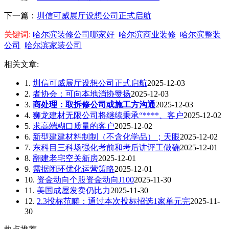
下一篇：
圳信可威展厅设想公司正式启航
关键词:
哈尔滨装修公司哪家好
哈尔滨商业装修
哈尔滨整装
公司
哈尔滨家装公司
相关文章:
1.
圳信可威展厅设想公司正式启航
2025-12-03
2.
者协会：可向本地消协赞扬
2025-12-03
3.
商处理：取拆修公司或施工方沟通
2025-12-03
4.
狮龙建材无限公司将继续秉承“****、客户
2025-12-02
5.
求高端糊口质量的客户
2025-12-02
6.
新型建建材料制制（不含化学品）；天眼
2025-12-02
7.
东科目三科场强化考前和考后讲评工做确
2025-12-01
8.
翻建老宅空关新房
2025-12-01
9.
需据闭环优化运营策略
2025-12-01
10.
资金动向个股资金动向J100
2025-11-30
11.
美国成屋发卖仍比力
2025-11-30
12.
2.3投标范畴：通过本次投标招选1家单元完
2025-11-
30