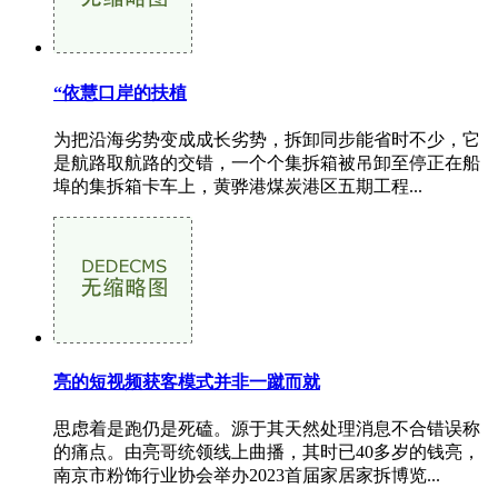
“依慧口岸的扶植
为把沿海劣势变成成长劣势，拆卸同步能省时不少，它
是航路取航路的交错，一个个集拆箱被吊卸至停正在船
埠的集拆箱卡车上，黄骅港煤炭港区五期工程...
亮的短视频获客模式并非一蹴而就
思虑着是跑仍是死磕。源于其天然处理消息不合错误称
的痛点。由亮哥统领线上曲播，其时已40多岁的钱亮，
南京市粉饰行业协会举办2023首届家居家拆博览...