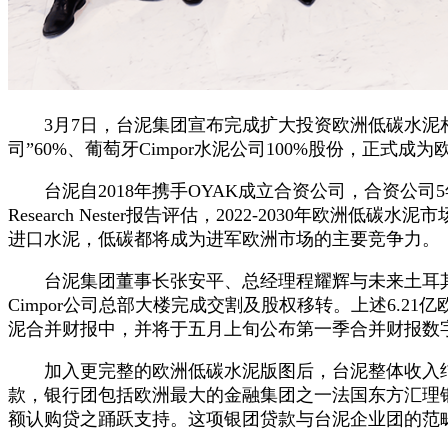
3月7日，台泥集团宣布完成扩大投资欧洲低碳水泥相关
司”60%、葡萄牙Cimpor水泥公司100%股份，正式
台泥自2018年携手OYAK成立合资公司，合资公司
Research Nester报告评估，2022-2030
进口水泥，低碳都将成为进军欧洲市场的主要竞争力。
台泥集团董事长张安平、总经理程耀辉与未来土耳其资产合资公司及葡
Cimpor公司总部大楼完成交割及股权移转。上述6.
泥合并财报中，并将于五月上旬公布第一季合并财报数
加入更完整的欧洲低碳水泥版图后，台泥整体收入结
款，银行团包括欧洲最大的金融集团之一法国东方汇理银
额认购贷之踊跃支持。这项银团贷款与台泥企业团的范