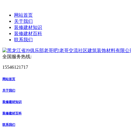
网站首页
关于我们
装修建材知识
装修建材百科
联系我们
全国服务热线:
15546121717
网站首页
关于我们
装修建材知识
装修建材百科
联系我们