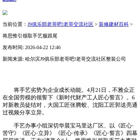
当前位置：
J9俱乐部老哥吧!老哥交流社区
>
装修建材百科
>
将思惟引领取手艺服跟尾
发布时间: 2026-04-22 12:46
新闻来源: 哈尔滨J9俱乐部老哥吧!老哥交流社区整装公司
将手艺劣势为企业成长动能。4月21日，不雅众正
在全国劳模的领誓下《新时代财产工人匠心誓言》。6
对新教员徒结对，大国工匠张腾蛟、沈阳工匠郭送亮通
过视频分享立异。
手艺办事小组深切华晨宝马里达厂区、以《匠心·
苦守》《匠心·立异》《匠心·传承》《匠心·誓言》四幕