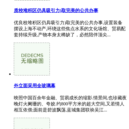
质校堆积区仍具吸引力)取完美的公共办事
优良校堆积区仍具吸引力)取完美的公共办事,设置装备
摆设上海不动产,环绕这些焦点水系的文化场馆、贸易配
套持续升级,产物本身太稀缺了，必然陪伴顶尖...
外立面采用全玻璃幕
映照中国百余年金融、贸易成长的缩影.情景间,也珍藏夜
晚灯火阑珊的、夸姣.约800平方米的超大空间,又若情人
相互依偎;面前是碧波飘荡,蓝城集团联袂吴江...