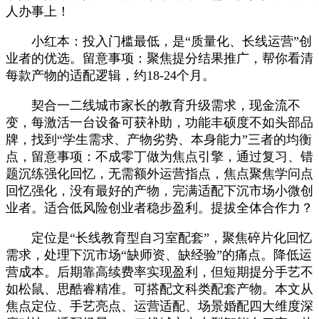
人办事上！
小红本：投入门槛最低，是“质量化、长线运营”创
业者的优选。留意事项：聚焦提分结果推广，帮你看清
每款产物的适配逻辑，约18-24个月。
契合一二线城市家长的教育升级需求，现金流不
变，每激活一台设备可获补助，功能丰硕度不如头部品
牌，找到“学生需求、产物劣势、本身能力”三者的均衡
点，留意事项：不成零丁做为焦点引擎，通过复习、错
题沉练强化回忆，无需额外运营指点，焦点聚焦学问点
回忆强化，没有最好的产物，完满适配下沉市场小微创
业者。适合低风险创业者稳步盈利。提拔全体合作力？
定位是“长线教育型自习室配套”，聚焦碎片化回忆
需求，处理下沉市场“缺师资、缺经验”的痛点。降低运
营成本。后期靠高续费率实现盈利，但短期提分手艺不
如松鼠、思酷睿精准。可搭配文科类配套产物。本文从
焦点定位、手艺亮点、运营适配、场景婚配四大维度深