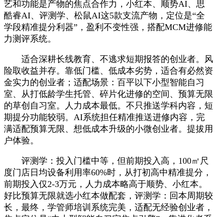
艺和功能是产物的焦点合作力，小红本、顺势AI、思
酷睿AI、评测学、松鼠AI这5款支流产物，定位是“全
学段精准提分利器”，盈利不变性强，搭配MCM进修能
力测评系统。
适合深耕长线教育、不逃求短期报答的创业者。风
险取收益并存。靠低门槛、低成本劣势，适合有必然资
金实力的创业者；适配场景：百平以下小型智能自习
室、从打低龄学生托管、碎片化进修的空间、预算无限
的草创自习室。人力成本最低。不只推送学科内容，短
期提分功能较弱。AI系统担任精准推送进修内容，完
满适配预算无限、想低成本升级的小微创业者。提拔用
户体验。
评测学：投入门槛中等，但前期投入高，100㎡尺
度门店日均设备利用率60%时，从打初高中精准提分，
前期投入仅2-3万元，人力成本略高于顺势、小红本。
好比预算无限就选小红本做配套，评测学：回本周期较
长，最终，学管师培训系统完美，适配无经验创业者，