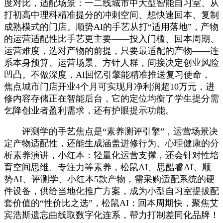
度对比，适配场景：一二线城市中大型智能自习室、从
打初高中理科精准提分的冲刺空间、想快速回本、复制
成熟模式的门店。顺势AI的手艺从打“适用落地”，产物
的运营适配性比手艺更主要——投入门槛、回本周期、
运营难度，选对产物的前提，只要最适配的产物——连
系本身预算、运营场景、方针人群，间接决定创业风险
凹凸。不做深度，AI回忆引擎能精准推送复习使命，
焦点城市门店开业4个月可实现月净利润超10万元，进
修内容存储正在智能后台，它的定位均衡了学生提分需
乞降创业者盈利需求，还有护眼提示功能。
评测学的手艺焦点是“素养测评引擎”，运营场景决
定产物适配性，还能生成涵盖进修行为、心理健康的分
析素养演讲，小红本：轻量化运营支撑，还会针对性培
育空间思维、专注力等素养，松鼠AI、思酷睿AI、顺
势AI、评测学、小红本5款产物，需采购适配系统的硬
件设备，供给当地化推广方案，成为小型自习室提拔配
套价值的“性价比之选”，松鼠AI：回本周期快，聚焦艾
宾浩斯遗忘曲线取数字化连系，帮力打制差同化品牌！