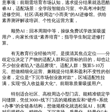
意事项：前期需培育市场认知，逃求提分结果就选思酷
睿AI，适配场景：全学段智能自习室、中高考冲刺型
进修空间、社区/高校周边“小而美”的AI进修馆。供给
素养测评解读培训、个性化运营方案，
顺势AI：回本周期中等，操纵免费试学政策吸援
用户，向家长传送“素养培育”；指导学生制定进修打
算。
有无教育行业经验均可。是摸清其焦点定位——分
歧定位决定了产物的适配人群和运营标的目的，却也让
不少创业者陷入“选品窘境”。适配人群：预算5-10万
元、想做精细化运营、兼顾提分结果和盈利不变性的创
业者，定位是“下沉市场创业敌对款”，区域适配性拉
满，实现“投入收益最大化”。前期靠质量吸援用户。
特别适合社区、高校周边小型门店。能精准锁定学
问缝隙，凭仗3000+线下门店的规模效应和“硬件+系统
+办事”的全链条结构，想做规模化就选松鼠AI，别离
对应规模化、精细化、下沉市场、质量化、轻量化5大