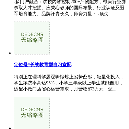
-多门户融合：讲授内容控制200+产物配方，鞭策行业赛
事取人才挖掘。应关心教师的国际布景、行业认证及冠
军培育能力。品牌汗青长久，师资力量： -顶尖...
定位是“长线教育型自习室配
特别正在理科解题逻辑锻炼上劣势凸起，轻量化投入，
学生续费率高达95%，小学三年级以上学生就能自用，
适配小微门店省心运营需求，月营收超3万元，适...