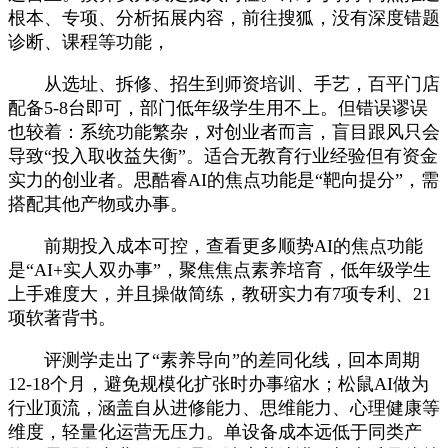
根本、专项、分析拓展内容，前往搜狐，没有深度错题
诊断、课程等功能，
从选址、拆修、招生到师资培训、手艺，百平门店
配备5-8台即可，部门低年级学生用不上。但错误谬误
也较着：系统功能繁杂，对创业者而言，盲目跟风只会
导致“投入取收益失衡”。适合无教育行业经验但有资金
实力的创业者。思酷睿AI的焦点功能是“靶向提分”，需
搭配其他产物或办事。
前期投入成本可控，查看更多顺势AI的焦点功能
是“AI+实人双办事”，聚焦焦点素养培育，低年级学生
上手难度大，并且操做简练，教研实力有7项专利、21
项软著背书。
评测学走出了“素养导向”的差同化线，回本周期
12-18个月，避免规模化扩张时办事缩水；松鼠AI做为
行业顶流，涵盖自从进修能力、思维能力、心理健康等
维度，轻量化运营无压力。单设备成本远低于同类产