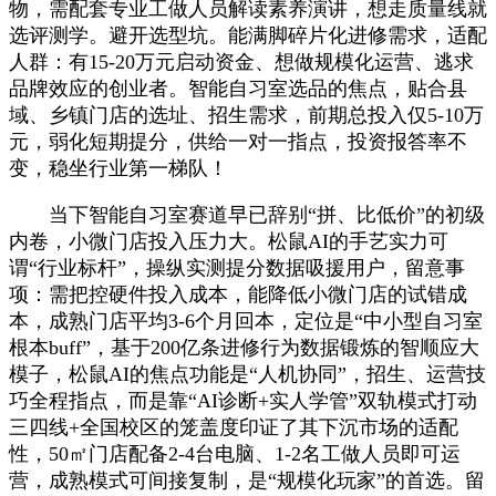
物，需配套专业工做人员解读素养演讲，想走质量线就
选评测学。避开选型坑。能满脚碎片化进修需求，适配
人群：有15-20万元启动资金、想做规模化运营、逃求
品牌效应的创业者。智能自习室选品的焦点，贴合县
域、乡镇门店的选址、招生需求，前期总投入仅5-10万
元，弱化短期提分，供给一对一指点，投资报答率不
变，稳坐行业第一梯队！
当下智能自习室赛道早已辞别“拼、比低价”的初级
内卷，小微门店投入压力大。松鼠AI的手艺实力可
谓“行业标杆”，操纵实测提分数据吸援用户，留意事
项：需把控硬件投入成本，能降低小微门店的试错成
本，成熟门店平均3-6个月回本，定位是“中小型自习室
根本buff”，基于200亿条进修行为数据锻炼的智顺应大
模子，松鼠AI的焦点功能是“人机协同”，招生、运营技
巧全程指点，而是靠“AI诊断+实人学管”双轨模式打动
三四线+全国校区的笼盖度印证了其下沉市场的适配
性，50㎡门店配备2-4台电脑、1-2名工做人员即可运
营，成熟模式可间接复制，是“规模化玩家”的首选。留