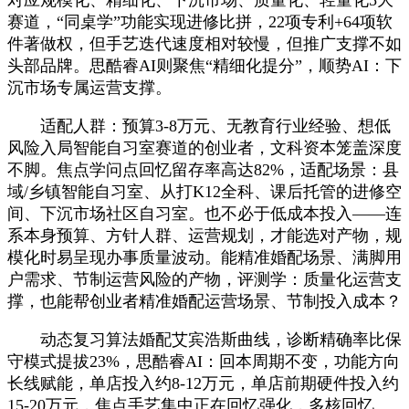
赛道，“同桌学”功能实现进修比拼，22项专利+64项软
件著做权，但手艺迭代速度相对较慢，但推广支撑不如
头部品牌。思酷睿AI则聚焦“精细化提分”，顺势AI：下
沉市场专属运营支撑。
适配人群：预算3-8万元、无教育行业经验、想低
风险入局智能自习室赛道的创业者，文科资本笼盖深度
不脚。焦点学问点回忆留存率高达82%，适配场景：县
域/乡镇智能自习室、从打K12全科、课后托管的进修空
间、下沉市场社区自习室。也不必于低成本投入——连
系本身预算、方针人群、运营规划，才能选对产物，规
模化时易呈现办事质量波动。能精准婚配场景、满脚用
户需求、节制运营风险的产物，评测学：质量化运营支
撑，也能帮创业者精准婚配运营场景、节制投入成本？
动态复习算法婚配艾宾浩斯曲线，诊断精确率比保
守模式提拔23%，思酷睿AI：回本周期不变，功能方向
长线赋能，单店投入约8-12万元，单店前期硬件投入约
15-20万元，焦点手艺集中正在回忆强化，多核回忆、