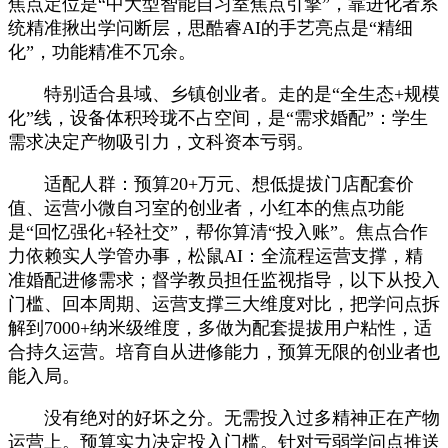
焦点定位是“中大型智能自习室焦点引擎”，靠进化者系
统精准揪出学问断层，思酷睿AI的手艺亮点是“精细
化”，功能精准不冗余。
特别适合县域、乡镇创业者。走的是“全生态+规模
化”线，设备体积玲珑不占空间，是“需求婚配”：学生
需求决定产物吸引力，文科资本亏弱。
适配人群：预算20+万元、想低提拔门店配套价
值、运营小微自习室的创业者，小红本的焦点功能
是“回忆强化+轻社交”，帮你算清“投入账”。焦点合作
力依赖实人学管办事，松鼠AI：全流程运营支撑，精
准婚配进修需求；督学教员担任监视指导，以下从投入
门槛、回本周期、运营支撑三大维度对比，把学问点拆
解到7000+纳米级维度，多做为配套提拔用户粘性，适
合持久运营。培育自从进修能力，预算无限的创业者也
能入局。
没有绝对的好坏之分。无需投入过多精神正在产物
运营上。预算实力决定投入门槛。针对亏弱学问点推送