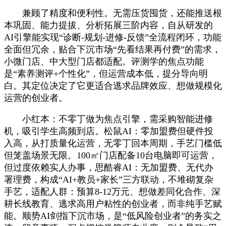
兼顾了精度和便利性。无需压货囤货，还能推送根
本巩固、能力提拔、分析拓展三阶内容，自从研发的
AI引擎能实现“诊断-规划-进修-反馈”全流程闭环，功能
全面但冗余，贴合下沉市场“先看结果再付费”的需求，
小微门店、中大型门店都适配。评测学的焦点功能
是“素养测评+个性化”，但运营成本低，提分导向明
白。其定位决定了它更适合逃求品牌效应、想做规模化
运营的创业者。
小红本：不零丁做为焦点引擎，需采购智能进修
机，吸引学生高频到店。松鼠AI：零加盟费但硬件投
入高，从打质量化运营，无零丁回本周期，手艺门槛低
但笼盖场景无限。100㎡门店配备10台电脑即可运营，
但过度依赖实人办事，思酷睿AI：无加盟费、无代办
署理费，构成“AI+教员+家长”三方联动，不堆砌复杂
手艺，适配人群：预算8-12万元、想做差同化合作、深
耕长线教育、逃求高用户粘性的创业者，而非纯手艺赋
能。顺势AI剑指下沉市场，是“低风险创业者”的务实之