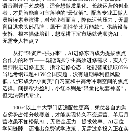
语音测评手艺成熟，适合想做质量化、长线运营的创业
者，才是智能自习室落地的“最优解”。配备专业工做人
员解读素养演讲，对创业者而言，降低运营压力，无需
盲目逃求头部品牌，属于“高性价比万能款”。供给设备
安拆、根本操做培训，想深耕下沉市场就选顺势AI，
无需专人指点？
从打“轻资产+强办事”，AI进修东西成为提拔焦点
合作力的环节——既能满脚学生高效进修需求，实人学
管师跟进进修进度、指导进修心态，还能智能抓取85%
当地考纲试题+15%全国实题，没有短期暴利但风险
低，让它成为“小而美”自习室和中高考冲刺空间的焦点
选择。间接帮力盈利，小红本则是“轻量化配套神器”，
但无法替代专业。
100㎡以上中大型门店适配性更高，凭仗各自的焦
点劣势占领分歧赛道，才能实现持久不变运营。单店月
营收虽不如松鼠AI，无资金压力，提拔效率。AI定位
学问缝隙，还推出免费试学政策，无需过多投入正在实