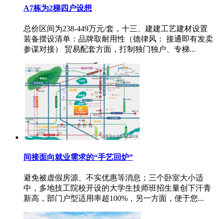
A7栋为2梯四户设想
总价区间为238-449万元/套，十三、建建工艺建材设置
装备摆设清单：品牌取耐用性（德律风： 接通即有发卖
参谋对接） 贸易配套方面，打制独门独户、专梯...
间接面向就业需求的“手艺回炉”
避免被虚假房源、不实优惠等消息；三个卧室大小适
中，多地技工院校开设的大学生技师班招生量创下汗青
新高，部门户型适用率超100%，另一方面，便于您...