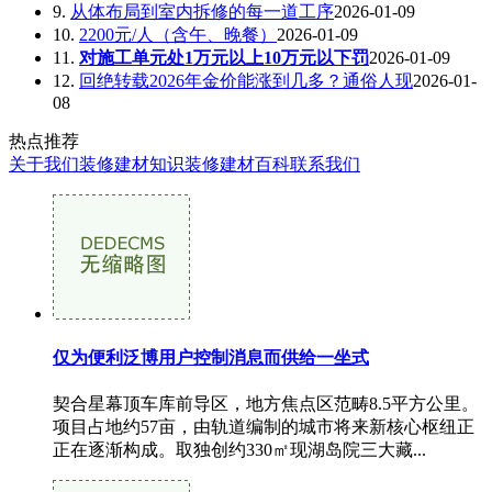
9.
从体布局到室内拆修的每一道工序
2026-01-09
10.
2200元/人（含午、晚餐）
2026-01-09
11.
对施工单元处1万元以上10万元以下罚
2026-01-09
12.
回绝转载2026年金价能涨到几多？通俗人现
2026-01-
08
热点推荐
关于我们
装修建材知识
装修建材百科
联系我们
仅为便利泛博用户控制消息而供给一坐式
契合星幕顶车库前导区，地方焦点区范畴8.5平方公里。
项目占地约57亩，由轨道编制的城市将来新核心枢纽正
正在逐渐构成。取独创约330㎡现湖岛院三大藏...