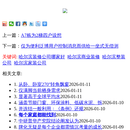
上一篇：
A7栋为2梯四户设想
下一篇：
仅为便利泛博用户控制消息而供给一坐式无偿浏
关键词:
哈尔滨装修公司哪家好
哈尔滨商业装修
哈尔滨整装
公司
哈尔滨家装公司
相关文章:
1.
从卧、卧室270°转角飘窗
2026-01-11
2.
仅满脚当前栖身需求
2026-01-11
3.
显著高于全球平均水
2026-01-11
4.
涵盖节能门窗、环保涂料、低碳水泥、拆
2026-01-10
5.
并连结一般利用；《条例》还规
2026-01-10
6.
每个家庭都能找到
2026-01-10
7.
中研普华产究院结论阐发认为
2026-01-10
8.
牌化无疑是每个企业都需慎沉考量的成长
2026-01-09