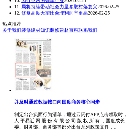
10.
为行业内的领军企业
2026-02-25
11.
局将持续带动社会力量参取村落复兴
2026-02-25
12.
修复高度无望比合理利润率更高
2026-02-25
热点推荐
关于我们
装修建材知识
装修建材百科
联系我们
并及时通过数据接口向国度商务核心同步
制定出台负面行为清单，通过云闪付APP点击领取时，
人 平易近 网 股 份 有 限 公 司 版 权 所 有 ，国度成长
委、财务部、商务部等部分出台系列政策文件，...