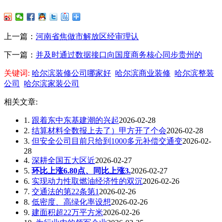
上一篇：
河南省焦做市解放区经审理认
下一篇：
并及时通过数据接口向国度商务核心同步贵州的
关键词:
哈尔滨装修公司哪家好
哈尔滨商业装修
哈尔滨整装
公司
哈尔滨家装公司
相关文章:
1.
跟着东中东基建潮的兴起
2026-02-28
2.
结算材料全数报上去了）甲方开了个会
2026-02-28
3.
但安全公司目前只给到1000多元补偿交通变
2026-02-
28
4.
深耕全国五大区近
2026-02-27
5.
环比上涨6.80点、同比上涨3.
2026-02-27
6.
实现动力性取燃油经济性的双沉
2026-02-26
7.
交通法的第22条第1
2026-02-26
8.
低密度、高绿化率设想
2026-02-26
9.
建面积超22万平方米
2026-02-26