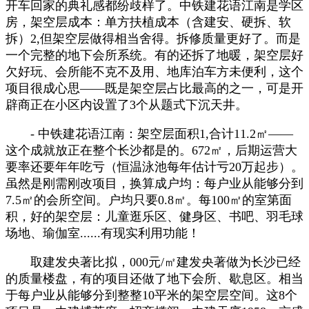
开车回家的典礼感都纷歧样了。中铁建花语江南是学区
房，架空层成本：单方扶植成本（含建安、硬拆、软
拆）2,但架空层做得相当舍得。拆修质量更好了。而是
一个完整的地下会所系统。有的还拆了地暖，架空层好
欠好玩、会所能不克不及用、地库泊车方未便利，这个
项目很成心思——既是架空层占比最高的之一，可是开
辟商正在小区内设置了3个从题式下沉天井。
- 中铁建花语江南：架空层面积1,合计11.2㎡——
这个成就放正在整个长沙都是的。672㎡，后期运营大
要率还要年年吃亏（恒温泳池每年估计亏20万起步）。
虽然是刚需刚改项目，换算成户均：每户业从能够分到
7.5㎡的会所空间。户均只要0.8㎡。每100㎡的室第面
积，好的架空层：儿童逛乐区、健身区、书吧、羽毛球
场地、瑜伽室......有现实利用功能！
取建发央著比拟，000元/㎡建发央著做为长沙已经
的质量楼盘，有的项目还做了地下会所、歇息区。相当
于每户业从能够分到整整10平米的架空层空间。这8个