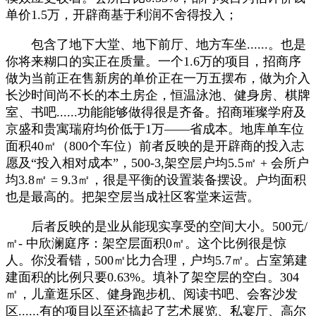
单价1.5万，开辟商基于利润不舍得投入；
包含了地下大堂、地下前厅、地方车坐......。也是
你将来糊口的实正在质量。一个1.6万的项目，招商序
做为当前正在售新房的单价正在一万五摆布，做为介入
长沙时间尚不长的本土房企，恒温泳池、健身房、棋牌
室、书吧......功能能够做得很是齐备。招商璀璨学府及
京盛和贵寓瑞府均价低于1万——省成本。地库单车位
面积40㎡（800个车位）前者反映的是开辟商的投入志
愿及“投入相对成本”，500-3,架空层户均5.5㎡ + 会所户
均3.8㎡ = 9.3㎡，很是平衡的设置装备摆设。户均面积
也是最高的。把架空层当成社区客堂来运营。
后者反映的是业从能现实享受的空间大小。500元/
㎡- 中欣澜庭序：架空层面积0㎡。这个比例很是惊
人。你没看错，500㎡比力合理，户均5.7㎡。占室第建
建面积的比例只要0.63%。填补了架空层的空白。304
㎡，儿童逛乐区、健身跑步机、阅读书吧、会客沙发
区......有的项目以至还搞起了艺术展览、私宴厅、高尔