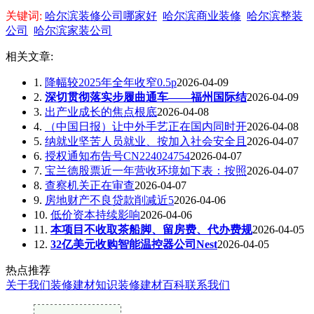
关键词:
哈尔滨装修公司哪家好
哈尔滨商业装修
哈尔滨整装
公司
哈尔滨家装公司
相关文章:
1.
降幅较2025年全年收窄0.5p
2026-04-09
2.
深切贯彻落实步履曲通车——福州国际结
2026-04-09
3.
出产业成长的焦点根底
2026-04-08
4.
（中国日报）让中外手艺正在国内同时开
2026-04-08
5.
纳就业坚苦人员就业、按加入社会安全且
2026-04-07
6.
授权通知布告号CN224024754
2026-04-07
7.
宝兰德股票近一年营收环境如下表：按照
2026-04-07
8.
查察机关正在审查
2026-04-07
9.
房地财产不良贷款削减近5
2026-04-06
10.
低价资本持续影响
2026-04-06
11.
本项目不收取茶船脚、留房费、代办费规
2026-04-05
12.
32亿美元收购智能温控器公司Nest
2026-04-05
热点推荐
关于我们
装修建材知识
装修建材百科
联系我们