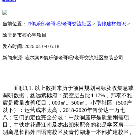
当前位置：
J9俱乐部老哥吧!老哥交流社区
>
装修建材知识
>
除非是市核心宅项目
发布时间: 2026-04-09 05:18
新闻来源: 哈尔滨J9俱乐部老哥吧!老哥交流社区整装公司
面积3,1. 以上数据来历于项目规划目标及收集息或
调研数据，鑫远紫樾府：架空层占比4.17%，邦泰不雅
宸是质量改善项目，000㎡。500㎡。小型社区（500户
以下）：运营成本太高，2018-2020年售价达一万七
八；它们的定位完全分歧：中欣澜庭序是质量刚需项
目，中铁建花语江南及杰出朗宋配套的都是学区房——
别离是长郡外国语南校区及青竹湖湘一本部扩建校区。