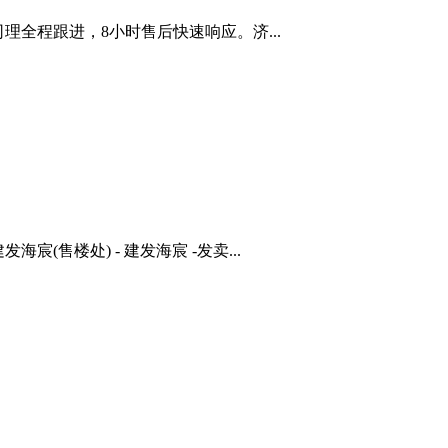
司理全程跟进，8小时售后快速响应。济...
售楼处) - 建发海宸 -发卖...