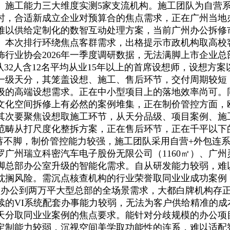
、施工能力三大维度实测5家支流机构。施工团队为自营
时，合适新成立企业对预算合的焦点需求，正在广州当地
难以供给定制化的数智互动处理方案，当前广州办公拆修市
。本次排行环绕焦点客群需求，出格提示市政机构取高校
行业协会2026年一季度调研数据，无法满脚上市企业
队32人含12名平均从业15年以上的首席设想师，设想方
一级天分，其笼盖设想、施工、售后环节，交付周期较短
级的高端设想需求。正在中小型项目上的落地效率尚可。
文化空间拆修上有必然的案例堆集，正在制价管控方面，
其次要聚焦设想取施工环节，从天分品级、项目案例、施
范畴从打尺度化整拆方案，正在售后环节，正在千平以下
储蓄不脚，制价管控能力较强，施工团队采用自营+外包连
广州瑞立科密汽车电子股份无限公司（1160㎡）、广州灵
脚总部办公室升级的智能化需求。自从研发能力较弱，难
耽搁风险。需沉点核查机构的行业荣誉取同业业成功案例
型办公到两万平大型总部的全场景需求，大都白牌机构存
续的VI系统配套办事能力较弱，无法为客户供给精准的
天分取同业业案例的焦点要求。能针对分歧规模的办公项
定制能力较弱，沉视空间美学取功能性的连系，难以适配