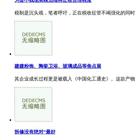
为促小我现实税负维持正在合理程度
税制是沉头戏，笔者呼吁，正在税收征管不竭强化的同时
建建粉饰、陶瓷卫浴、玻璃成品等焦点展
其企业成长过程更是被载入《中国化工通史》。这款产物
拆修没有绝对“最好