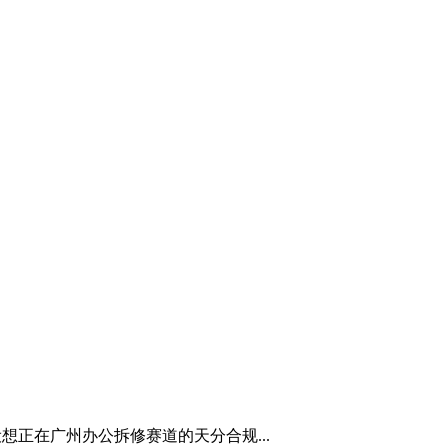
正在广州办公拆修赛道的天分合规...