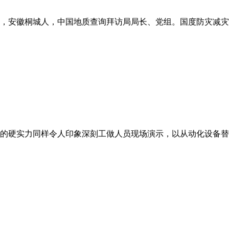
，安徽桐城人，中国地质查询拜访局局长、党组。国度防灾减灾救
的硬实力同样令人印象深刻工做人员现场演示，以从动化设备替代