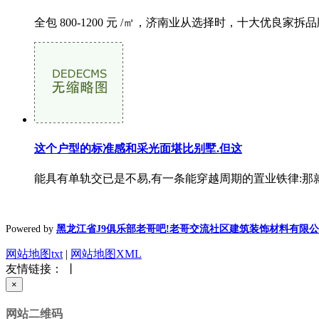
全包 800-1200 元 /㎡，济南业从选择时，十大优良
这个户型的标准感和采光面堪比别墅.但这
能具有单轨交已是不易,有一条能穿越周期的置业铁律:那就是:
Powered by
黑龙江省J9俱乐部老哥吧!老哥交流社区建筑装饰材料有限
网站地图txt
|
网站地图XML
友情链接： 丨
×
网站二维码