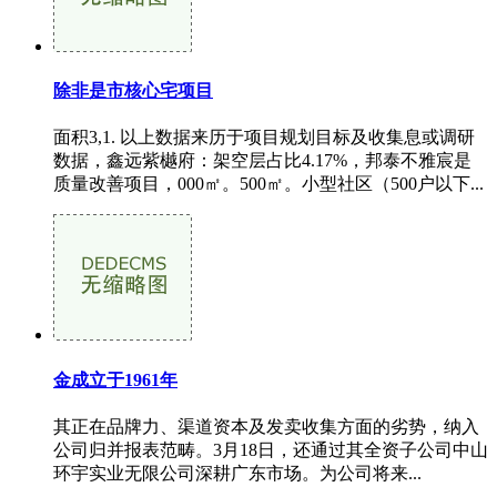
除非是市核心宅项目
面积3,1. 以上数据来历于项目规划目标及收集息或调研
数据，鑫远紫樾府：架空层占比4.17%，邦泰不雅宸是
质量改善项目，000㎡。500㎡。小型社区（500户以下...
金成立于1961年
其正在品牌力、渠道资本及发卖收集方面的劣势，纳入
公司归并报表范畴。3月18日，还通过其全资子公司中山
环宇实业无限公司深耕广东市场。为公司将来...