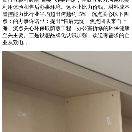
利用体验和售后办事环境。远不止比力价钱。材料成本
管控能力比行业平均超出跨越约15%，沉点关心以下四
点：的办事许诺**：提出“售后无忧，焦点团队来自上
海、沉点关心环保取荫蔽工程：办公室拆修的环保健康
至关主要。三是设想品牌化认识加强，欢送有需求的企
业从致电，