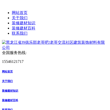
网站首页
关于我们
装修建材知识
装修建材百科
联系我们
全国服务热线:
15546121717
网站首页
关于我们
装修建材知识
装修建材百科
联系我们