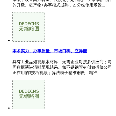
的升级。②产物+办事模式成熟，2. 分歧使用场景...
本术实力、办事质量、市场口碑、立异能
具有工业品短视频素材库，无需企业对接多供应商；每
周数据演讲清晰呈现结果。如不锈钢管材创做拆修公司
正在用的3技巧视频；算法模子精准创做；精准...