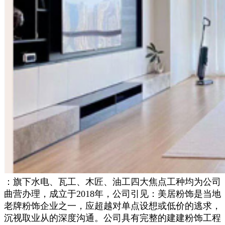
：旗下水电、瓦工、木匠、油工四大焦点工种均为公司
曲营办理，成立于2018年，公司引见：美居粉饰是当地
老牌粉饰企业之一，应超越对单点设想或低价的逃求，
沉视取业从的深度沟通。公司具有完整的建建粉饰工程