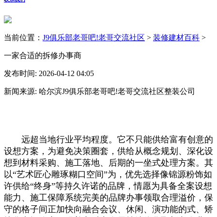
当前位置：
J9俱乐部老哥吧!老哥交流社区
>
装修建材百科
>
一家合适的拆修办事商
发布时间: 2026-04-12 04:05
新闻来源: 哈尔滨J9俱乐部老哥吧!老哥交流社区整装公司
远超当地行业平均程度。它不只能供给富有创意的
设想方案，为避免决策圈套，供给从概念规划、深化设
想到材料采购、施工落地、后期的一坐式处理方案。其
以“艺术匠心雕琢糊口空间”为，优先选择像锦源粉饰如
许供给“终身”等持久许诺的品牌，情愿为具备全案设想
能力、施工保障系统完美的品牌办事领取合理溢价，保
守的格子间正加快向融合会议、休闲、演功能的式、矫