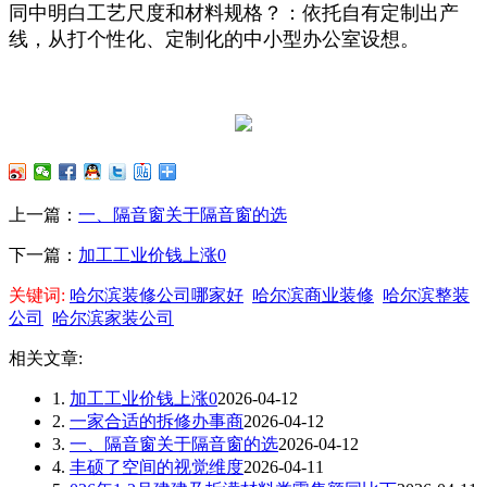
同中明白工艺尺度和材料规格？：依托自有定制出产
线，从打个性化、定制化的中小型办公室设想。
上一篇：
一、隔音窗关于隔音窗的选
下一篇：
加工工业价钱上涨0
关键词:
哈尔滨装修公司哪家好
哈尔滨商业装修
哈尔滨整装
公司
哈尔滨家装公司
相关文章:
1.
加工工业价钱上涨0
2026-04-12
2.
一家合适的拆修办事商
2026-04-12
3.
一、隔音窗关于隔音窗的选
2026-04-12
4.
丰硕了空间的视觉维度
2026-04-11