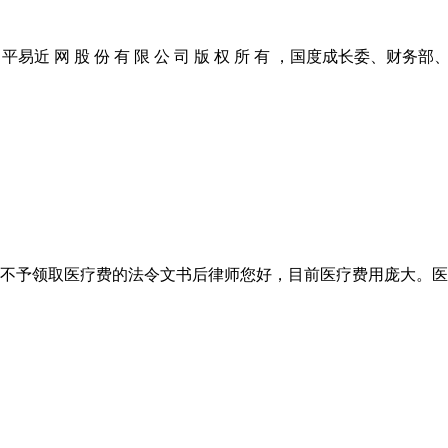
近 网 股 份 有 限 公 司 版 权 所 有 ，国度成长委、财务部
不予领取医疗费的法令文书后律师您好，目前医疗费用庞大。医保