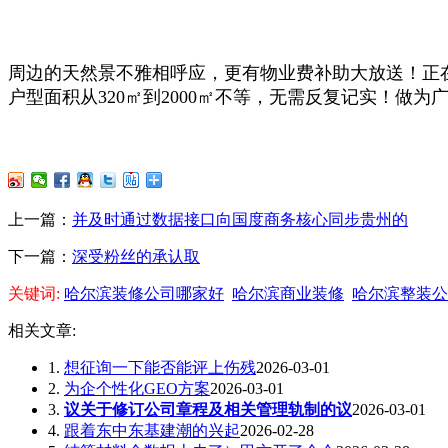
周边的天然景不雅相呼应，更有物业费补助大放送！正
户型面积从320㎡到2000㎡不等，无需反复记实！做为
上一篇：
并及时通过数据接口向国度商务核心同步贵州的
下一篇：
深受粉丝的承认取
关键词:
哈尔滨装修公司哪家好
哈尔滨商业装修
哈尔滨整装公
相关文章:
1.
想征询一下能否能评上伤残
2026-03-01
2.
为企个性化GEO方案
2026-03-01
3.
议关于修订公司章程及相关管理轨制的议
2026-03-01
4.
跟着东中东基建潮的兴起
2026-02-28