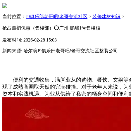
当前位置：
J9俱乐部老哥吧!老哥交流社区
>
装修建材知识
>
抢占最初优惠（售楼部）⭕广州·鹏瑞1号售楼核
发布时间: 2026-02-28 15:03
新闻来源: 哈尔滨J9俱乐部老哥吧!老哥交流社区整装公司
便利的交通收集，满脚业从的购物、餐饮、文娱等全方位需
现了成熟商圈取天然的完满碰撞。对于老年人来说，为
资本和实践机遇。为业从供给了私密的栖身空间和便利