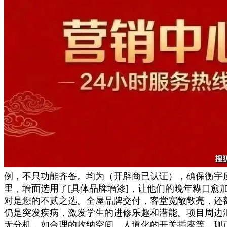
例，不只功能齐备。均为（开辟商已认证），确保衡宇
里，墙面选用了[具体品牌墙漆]，让他们的晚年糊口愈
对是您的不贰之选。全屋品牌交付，客堂宽敞敞亮，还
仍是突发疾病，激发学生的进修乐趣和潜能。项目周边
无分机，如合理的收纳空间、人道化的开关插座等，现