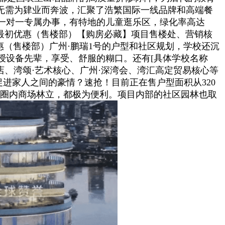
子无需为肄业而奔波，汇聚了浩繁国际一线品牌和高端餐
一对一专属办事，有特地的儿童逛乐区，绿化率高达
最初优惠（售楼部）【购房必藏】项目售楼处、营销核
初优惠（售楼部）广州·鹏瑞1号的户型和社区规划，学校还沉
授设备先辈，享受、舒服的糊口。还有[具体学校名称
、湾颂·艺术核心、广州·深湾会、湾汇高定贸易核心等
进家人之间的豪情？速抢！目前正在售户型面积从320
些商圈内商场林立，都极为便利。项目内部的社区园林也取