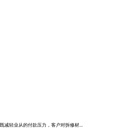
减轻业从的付款压力，客户对拆修材...