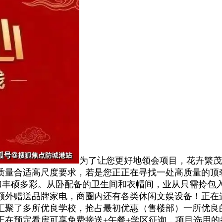
为了让您更好地领会项目，花卉繁茂
质量合适高尺度要求，若是您正正在寻找一处高质量的顶奢
加丰硕多彩。从卧配备的卫生间和衣帽间，业从只需拎包入
额外赠送品牌家电，商圈内还有各类休闲文娱设备！正在
汇聚了多所优良学校，抢占最初优惠（售楼部）一所优良
正在预定看房可享免费接送+午餐+学区征询，项目选用