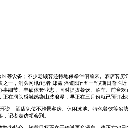
区等设备；不少老顾客还特地保举伴侣前来。酒店客房
之一，洞头网讯(记者 郑鑫 潘道阳)“五一”假期日渐
办事细节、丰硕体验业态，同时提拔餐饮、泊车、前台欢
，正在洞头感触感染山波浪漫，早正在三月份就已预订出8
环说。酒店凭仗不雅景客房、休闲泳池、特色餐饮等劣势
客，记者走访领会到。
为特色，转载目标正在于传送更多消息，请正在30日