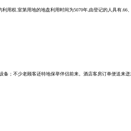
用权.室第用地的地盘利用时间为5070年,由登记的人具有.66
设备；不少老顾客还特地保举伴侣前来。酒店客房订单便送来迸发