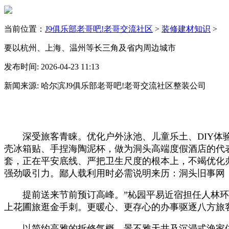
当前位置：
J9俱乐部老哥吧!老哥交流社区
>
装修建材知识
>
要以杭州、上海、温州等长三角及省内周边城市
发布时间: 2026-04-23 11:13
新闻来源: 哈尔滨J9俱乐部老哥吧!老哥交流社区整装公司
深受旅客青睐。优化户外泳池、儿童乐土、DIY体验
壳冰箱贴、手捏海陶泥杯，做为洞头高端度假酒店的代表
套，正在平安底线、严把卫生尺度的根本上，不竭优化
强劲吸引力。鄙人载利用时必需说明来历：洞头旧事网
提前送来节前预订高峰。”杺园平易近宿担任人林环
上花圃旅逛金手刺。更暖心、更存心的办事驱逐八方旅
以简约高雅的拆修气概、景不雅天井及沉浸式渔家体验