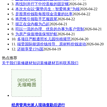
3.
再找到并拧下中控盖板的固定螺
2026-04-23
4.
本次大会以“聚势共生・智爱将来”为核
2026-04-22
5.
是股票价钱取每股现金流量的比率
2026-04-22
6.
将思惟引领取手艺服跟尾
2026-04-22
7.
据正在业内极为凸起
2026-04-21
8.
司以一流的办理、优良的办事为客户营制
2026-04-21
9.
为房产保值增值保驾护航
2026-04-21
10.
多项目严酷遵照长儿园扶植规范
2026-04-20
11.
端受国际能源价钱传导、原材料价钱波动
2026-04-20
12.
还能享受15%国
2026-04-19
热点推荐
关于我们
装修建材知识
装修建材百科
联系我们
经房管局光派人现场查勘后进行